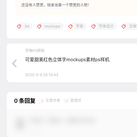
还没有人赞赏，快来当第一个赞赏的人吧！
3d
mockups
字体
字体设计
立体
字体PS样机
可爱甜美红色立体字mockups素材ps样机
2020-5-6 23:15:43
0 条回复
文章作者
管理员
A
M
欢迎您，新朋友，感谢参与互动！