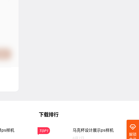
提交
下载排行
ps样机
马克杯设计展示ps样机
TOP1
解锁
6月7日