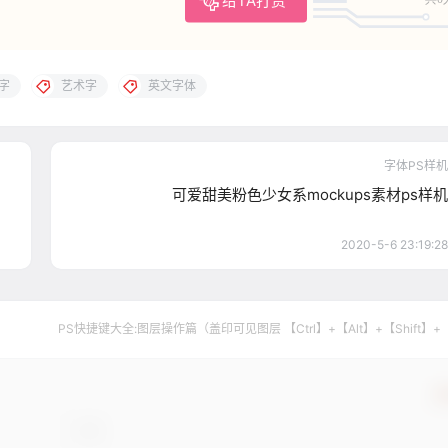
给TA打赏
字
艺术字
英文字体
字体PS样机
可爱甜美粉色少女系mockups素材ps样机
2020-5-6 23:19:28
PS快捷键大全:图层操作篇（盖印可见图层 【Ctrl】+【Alt】+【Shift】+
确