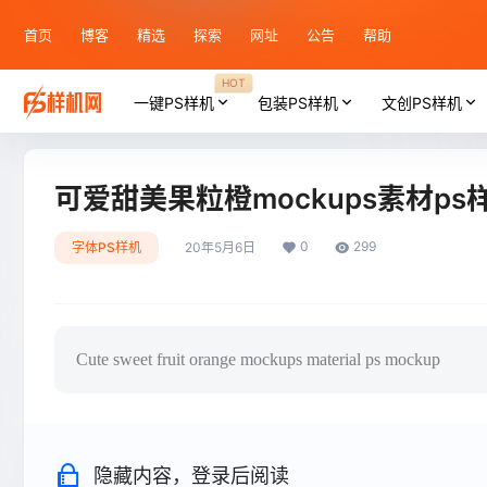
首页
博客
精选
探索
网址
公告
帮助
HOT
一键PS样机
包装PS样机
文创PS样机
可爱甜美果粒橙mockups素材ps
0
299
字体PS样机
20年5月6日
Cute sweet fruit orange mockups material ps mockup
隐藏内容，登录后阅读