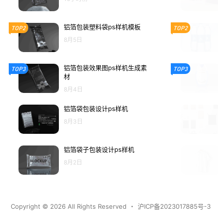
铝箔包装塑料袋ps样机模板
TOP2
TOP2
8月5日
铝箔包装效果图ps样机生成素
TOP3
TOP3
材
8月4日
铝箔袋包装设计ps样机
8月3日
铝箔袋子包装设计ps样机
8月2日
Copyright © 2026
All Rights Reserved
・
沪ICP备2023017885号-3