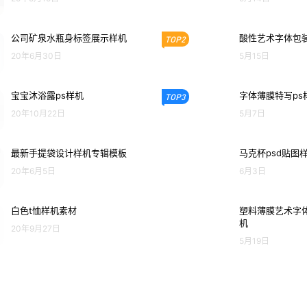
公司矿泉水瓶身标签展示样机
酸性艺术字体包装
TOP2
20年6月30日
5月15日
宝宝沐浴露ps样机
字体薄膜特写ps
TOP3
20年10月22日
5月7日
最新手提袋设计样机专辑模板
马克杯psd贴图
20年6月5日
6月3日
白色t恤样机素材
塑料薄膜艺术字体
机
20年9月27日
5月19日