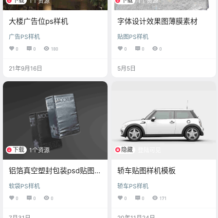
下载
下载
1个资源
1个资源
大楼广告位ps样机
字体设计效果图薄膜素材
广告PS样机
贴图PS样机
0
0
180
0
0
0
21年9月16日
5月5日
下载
隐藏
1个资源
登陆可见
铝箔真空塑封包装psd贴图样
轿车贴图样机模板
机
软袋PS样机
轿车PS样机
0
0
0
0
0
171
7月31日
20年11月24日