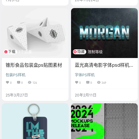
下载
隐藏
1个资源
限制等级
锥形食品包装盒ps贴图素材
蓝光高清电影字体psd样机素
材
包装PS样机
字体PS样机
0
0
126
0
0
349
25年3月27日
20年2月11日