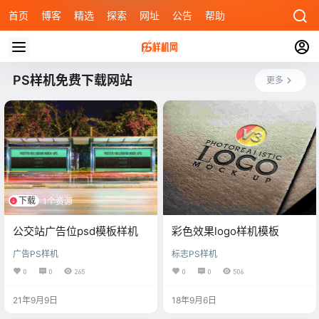
首页
博客
精选
探索
网址
公告
帮助
PS样机免费下载网站
更多
下载
1个资源
公交站广告位psd模板样机
彩色效果logo样机模板
广告PS样机
标志PS样机
0
0
265
0
0
506
21年9月9日
18年9月6日