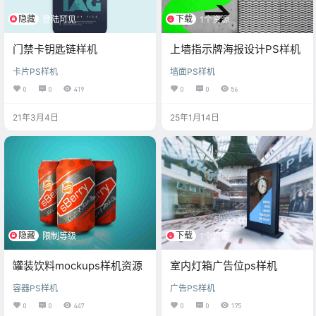
隐藏
下载
登陆可见
1个资源
门禁卡钥匙链样机
上墙指示牌海报设计PS样机
卡片PS样机
墙面PS样机
0
0
419
0
0
56
21年3月4日
25年1月14日
隐藏
下载
限制等级
1个资源
罐装饮料mockups样机资源
室内灯箱广告位ps样机
容器PS样机
广告PS样机
0
0
447
0
0
175