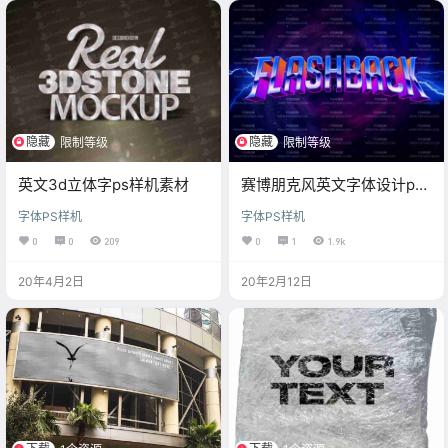
隐藏
隐藏
限制等级
限制等级
英文3d立体字ps样机素材
赛博朋克风英文字体设计ps
样机
字体PS样机
字体PS样机
0
0
209
0
1
1.9k
20年4月2日
20年2月12日