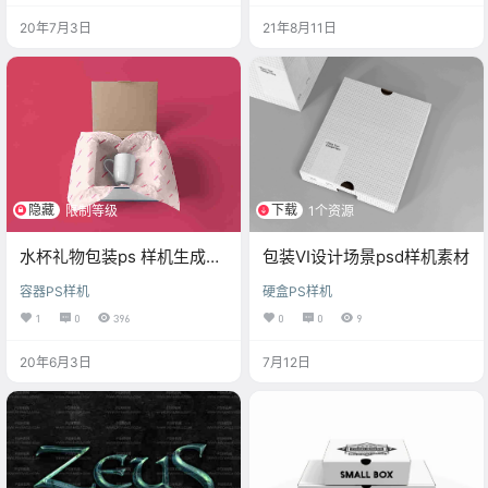
20年7月3日
21年8月11日
隐藏
下载
限制等级
1个资源
水杯礼物包装ps 样机生成素
包装VI设计场景psd样机素材
材下载
容器PS样机
硬盒PS样机
1
0
396
0
0
9
20年6月3日
7月12日