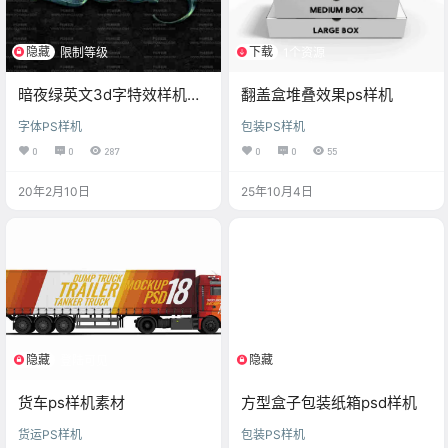
隐藏
下载
限制等级
1个资源
暗夜绿英文3d字特效样机下
翻盖盒堆叠效果ps样机
载
字体PS样机
包装PS样机
0
0
287
0
0
55
20年2月10日
25年10月4日
隐藏
隐藏
登陆可见
限制等级
货车ps样机素材
方型盒子包装纸箱psd样机
货运PS样机
包装PS样机