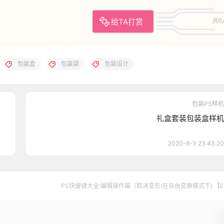
给TA打赏
共0
包装盒
包装袋
包装设计
包装PS样机
礼盒套装包装盒样机
2020-6-3 23:43:20
PS快捷键大全:编辑操作篇（取消变形(在自由变换模式下) 【E
确