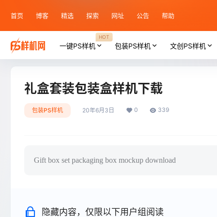
首页
博客
精选
探索
网址
公告
帮助
HOT
一键PS样机
包装PS样机
文创PS样机
礼盒套装包装盒样机下载
0
339
包装PS样机
20年6月3日
Gift box set packaging box mockup download
隐藏内容，仅限以下用户组阅读