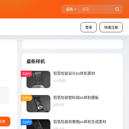
逼格
登录
快速注册
最新样机
铝箔包装设计ps样机素材
TOP1
4小时前
铝箔包装塑料袋ps样机模板
TOP2
8月5日
铝箔包装效果图ps样机生成素材
注册
TOP3