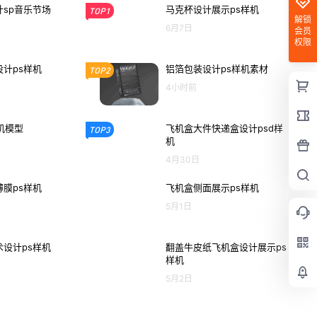
sp音乐节场
马克杯设计展示ps样机
TOP1
解锁
6月7日
会员
权限
计ps样机
铝箔包装设计ps样机素材
TOP2
4小时前
机模型
飞机盒大件快递盒设计psd样
TOP3
机
4月30日
膜ps样机
飞机盒侧面展示ps样机
5月1日
设计ps样机
翻盖牛皮纸飞机盒设计展示ps
样机
5月2日