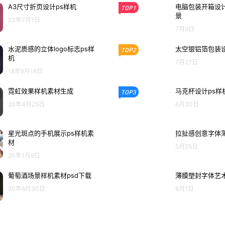
A3尺寸折页设计ps样机
电脑包装开箱设计
TOP1
景
23年7月1日
7月9日
水泥质感的立体logo标志ps样
太空银铝箔包装设
TOP2
机
7月27日
18年9月18日
霓虹效果样机素材生成
马克杯设计ps样
TOP3
20年4月25日
6月30日
星光斑点的手机展示ps样机素
拉扯感创意字体薄
材
5月25日
20年1月9日
葡萄酒场景样机素材psd下载
薄膜塑封字体艺术
20年6月30日
6月1日