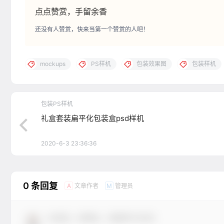
点点赞赏，手留余香
还没有人赞赏，快来当第一个赞赏的人吧！
mockups
PS样机
包装效果图
包装样机
包装PS样机
礼盒套装扁平化包装盒psd样机
2020-6-3 23:36:36
0 条回复
文章作者
管理员
A
M
欢迎您，新朋友，感谢参与互动！