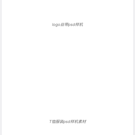
T恤服装psd样机素材
0
0
海报分享
收藏
举报
0 条回复
文章作者
管理员
A
M
欢迎您，新朋友，感谢参与互动！
确认修改