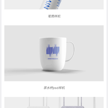
笔筒样机
茶水杯psd样机