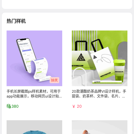
抽奖
手机长屏截图ps样机素材，可用于
20款潮酷奶茶品牌VI设计样机，手
app功能展示，移动网页ui设计贴
提袋、奶茶杯、文件袋、名片、信
图制作神器
封、画册、胶带等PSD贴图
380
￥ 20
兑换
夏季短袖T恤设计PSD样机素材，
透明亚克力名片ps样机，可用于潮