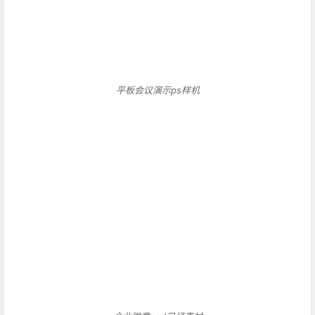
平板会议演示ps样机
企业徽章psd已经素材