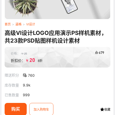
首页
>
逼格
>
VI设计
高级VI设计LOGO应用演示PS样机素材，
共23款PSD贴图样机设计素材
679
价格：
￥
25
20
￥
折扣价：
8折
赠送积分
760
库存数量
9.9k
已售数量
999
购买
加入购物车
收藏