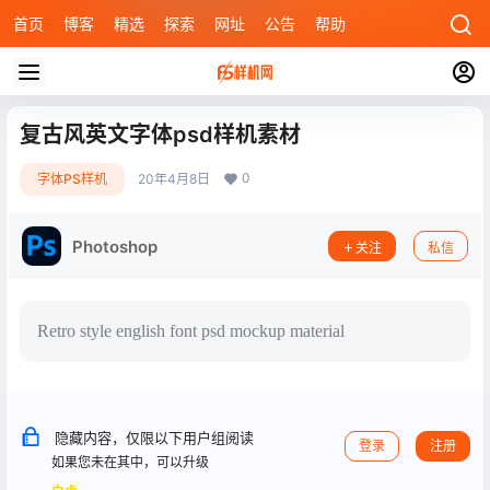
首页
博客
精选
探索
网址
公告
帮助
复古风英文字体psd样机素材
0
字体PS样机
20年4月8日
Photoshop
关注
私信
Retro style english font psd mockup material
隐藏内容，仅限以下用户组阅读
登录
注册
如果您未在其中，可以升级