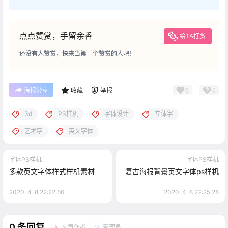
点点赞赏，手留余香
给TA打赏
还没有人赞赏，快来当第一个赞赏的人吧！
0
0
海报分享
收藏
举报
3d
PS样机
字体设计
立体字
艺术字
英文字体
字体PS样机
字体PS样机
多款英文字体样式样机素材
复古海报背景英文字体ps样机
2020-4-8 22:22:56
2020-4-8 22:25:28
0 条回复
文章作者
管理员
A
M