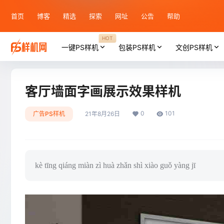
首页
博客
精选
探索
网址
公告
帮助
HOT
一键PS样机
包装PS样机
文创PS样机
客厅墙面字画展示效果样机
0
101
广告PS样机
21年8月26日
kè tīng qiáng miàn zì huà zhǎn shì xiào guǒ yàng jī