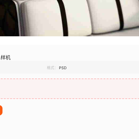
果样机
格式：
PSD