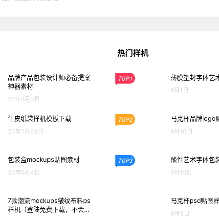
热门样机
品牌产品包装设计师必备提案
薄膜塑封字体艺术
TOP1
神器素材
6月1日
20年6月3日
牛皮纸袋样机模板下载
马克杯品牌logo
TOP2
20年7月23日
6月10日
包装盒mockups贴图素材
酸性艺术字体包装
TOP3
20年6月4日
5月15日
7款潮流mockups皱纹布料ps
马克杯psd贴图
样机（登陆免费下载，不会用
6月3日
请留言）