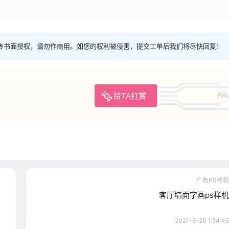
传书面授权，请勿作商用。如您的权利被侵害，提交工单后我们将尽快回复！
给TA打赏
共0
广告PS样机
客厅墙面字画ps样机
2021-8-26 1:54:45