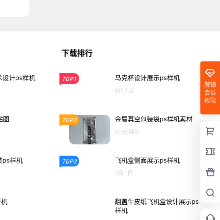
下载排行
设计ps样机
马克杯设计展示ps样机
TOP1
解锁
6月7日
会员
权限
贴图
金属真空包装袋ps样机素材
TOP2
50分钟前
ps样机
飞机盒侧面展示ps样机
TOP3
5月1日
样机
翻盖牛皮纸飞机盒设计展示ps
样机