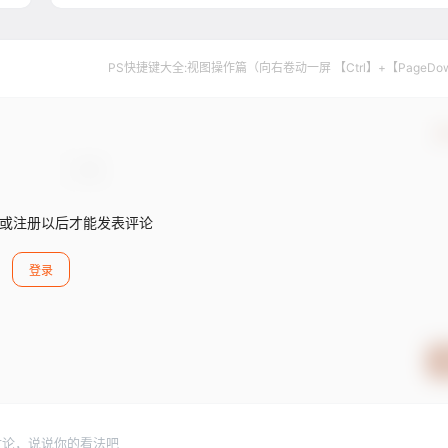
PS快捷键大全:视图操作篇（向右卷动一屏 【Ctrl】+【PageDo
确
或注册以后才能发表评论
登录
讨论，说说你的看法吧