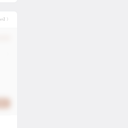
wn】）
认修改
提交