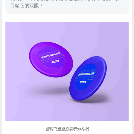
目睹它的双眼！
塑料飞盘悬空展示ps样机