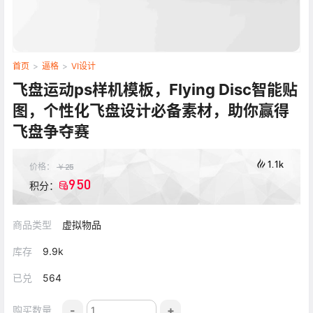
首页
>
逼格
>
VI设计
飞盘运动ps样机模板，Flying Disc智能贴
图，个性化飞盘设计必备素材，助你赢得
飞盘争夺赛
1.1k
价格：
￥
25
950
积分：
商品类型
虚拟物品
库存
9.9k
已兑
564
-
+
购买数量