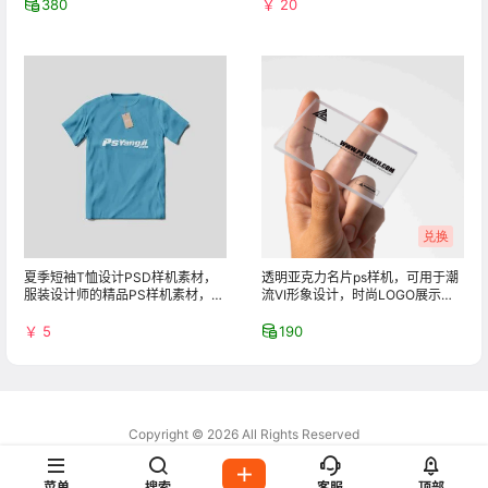
380
￥ 20
兑换
夏季短袖T恤设计PSD样机素材，
透明亚克力名片ps样机，可用于潮
服装设计师的精品PS样机素材，满
流VI形象设计，时尚LOGO展示，
足你的设计需求！
高端会员卡效果图
￥ 5
190
Copyright © 2026
All Rights Reserved
沪ICP备2023017885号-3
菜单
搜索
客服
顶部