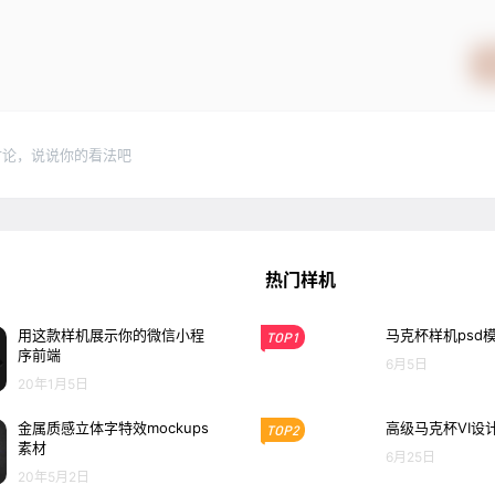
讨论，说说你的看法吧
热门样机
用这款样机展示你的微信小程
马克杯样机psd
TOP1
序前端
6月5日
20年1月5日
金属质感立体字特效mockups
高级马克杯VI设
TOP2
素材
6月25日
20年5月2日