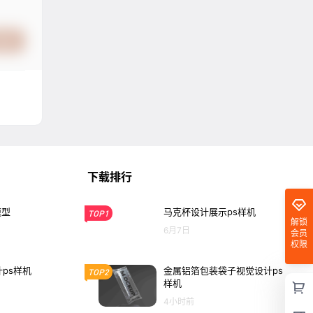
提交
下载排行
模型
马克杯设计展示ps样机
TOP1
解锁
6月7日
会员
权限
计ps样机
金属铝箔包装袋子视觉设计ps
TOP2
样机
4小时前