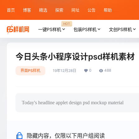
首页
博客
精选
探索
网址
公告
帮助
HOT
一键PS样机
包装PS样机
文创PS样机
今日头条小程序设计psd样机素材
0
488
界面PS样机
19年12月28日
Today's headline applet design psd mockup material
隐藏内容，仅限以下用户组阅读