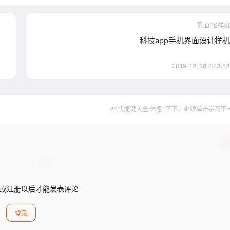
界面PS样机
科技app手机界面设计样机
2019-12-28 7:23:53
PS快捷键大全:休息1下下，继续单击学习下一个..
确
或注册以后才能发表评论
登录