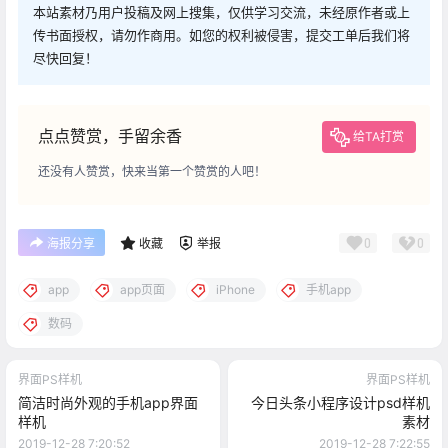
本站素材乃用户投稿及网上搜集，仅供学习交流，未经原作者或上
传书面授权，请勿作商用。如您的权利被侵害，提交工单后我们将
尽快回复！
点点赞赏，手留余香
给TA打赏
还没有人赞赏，快来当第一个赞赏的人吧！
0
0
海报分享
收藏
举报
app
app页面
iPhone
手机app
数码
界面PS样机
界面PS样机
简洁时尚外观的手机app界面
今日头条小程序设计psd样机
样机
素材
2019-12-28 7:20:52
2019-12-28 7:22:55