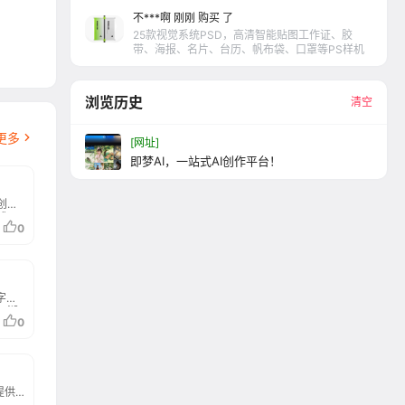
不***啊 刚刚 购买 了
25款视觉系统PSD，高清智能贴图工作证、胶
带、海报、名片、台历、帆布袋、口罩等PS样机
浏览历史
清空
更多
[网址]
即梦AI，一站式AI创作平台！
创意
式，
0
字或
西湖
0
ay
超强
序和
提供