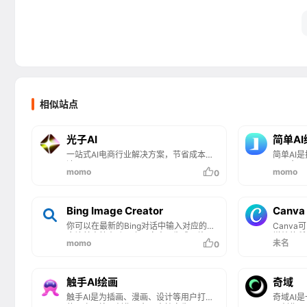
相似站点
光子AI
简单A
一站式AI电商行业解决方案，节省成本高
简单AI
达95%
区平台，
momo
momo
0
多种实用
入文字描
片等多种
求。简单
Bing Image Creator
Canva 
生成小红
你可以在最新的Bing对话中输入对应的指
Canv
等，助力
令让其直接在聊天上下文中AI生成图片，
增效的所
momo
未名
0
也可以访问其独立的网页页面创建图片和
艺术画。
触手AI绘画
奇域
触手AI是为插画、漫画、设计等用户打造
奇域AI