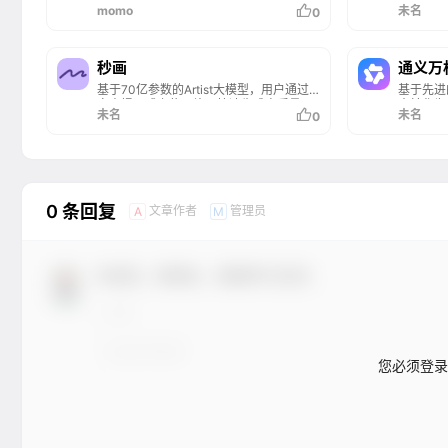
的国产AI绘画创作平台，支持文生图、图
画创作平
momo
未名
0
生图、参考生图、lora在线模型训练、海
为艺术家
量模型可使用，并已通过国内第二批深度
出符合中
合成服务算法备案。
丰富的风
描述来生
秒画
通义万
品。无论
基于70亿参数的Artist大模型，用户通过
基于先进
还是京剧
文本提示或上传图片，快速生成高质量画
意转化为
将用户的
未名
未名
0
作。支持多种风格和精准控制功能，还能
操作，实
自定义训练LoRA模型以适应特定风格。秒
台支持多
画平台简化了创作流程，适用于设计、营
创作、设
销、游戏动画等多个领域，帮助用户将创
师提供强
意快速转化为视觉内容，同时提供API接
口，支持企业级应用。
0 条回复
文章作者
管理员
A
M
欢迎您，新朋友，感谢参与互动！
您必须登录