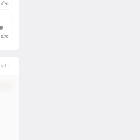
会画
0
。使
需
可以
作
而促
技推出
图平
0
便用户
还允
的情
片生
的模型
好
的创
eUp】）
确认修改