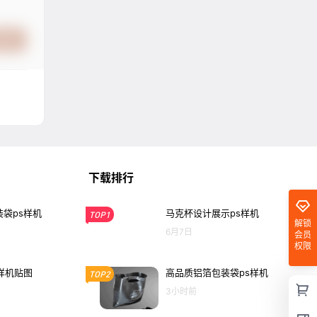
提交
下载排行
袋ps样机
马克杯设计展示ps样机
TOP1
解锁
6月7日
会员
权限
样机贴图
高品质铝箔包装袋ps样机
TOP2
3小时前