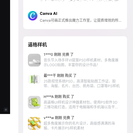
在聊天上下文中AI生成图片，也可以访问其独立的网
页页面创建图片和艺术画。
Canva AI
Canva可画正式推出魔力工作室，让提质增效的所有
AI生产力工具，尽在一处。
逼格样机
1***0 刚刚 兑换 了
音乐节入场手环VI提案PSD样机素材，多角度展
示LOGO贴图，丰富你的设计作品！
最***干 刚刚 购买 了
25款视觉系统PSD，高清智能贴图工作证、胶
带、海报、名片、台历、帆布袋、口罩等PS样机
H***A 刚刚 购买 了
高逼格UI样机设计神器素材包，使用PS软件3D
三维功能打造，适用于电脑端和手机端以及平板
各类产品VI提案使用
v***w 刚刚 兑换 了
超多角度展示你的名片设计，高级感满满的海
报、卡片展示PS样机素材