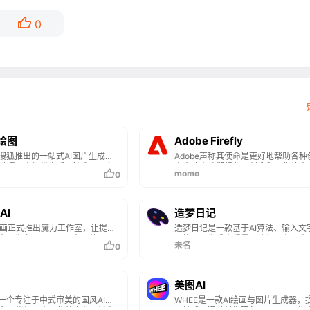
0
I绘图
Adobe Firefly
是搜狐推出的一站式AI图片生成社
Adobe声称其使命是更好地帮助各种
普通用户轻松上手AI技术。具备
人士改变他们想象、创造和工作的方
momo
0
功能，AI作图功能，用户只需输
于是推出了Adobe Firefly！
述，可生成高清照片、动漫风图
风格的图像，满足不同场景需
AI提供AI文案生成服务，可快速
AI
造梦日记
书笔记、爆款标题、高情商回复
a可画正式推出魔力工作室，让提质
造梦日记是一款基于AI算法、输入文
内容创作与社交互动。
有AI生产力工具，尽在一处。
图片即可生成高质量图片的平台，由
未名
0
大学深度学习实验室和西湖心辰（Frid
AI 写作助手背后的团队）联合出品，
算力，超快出图，目前支持微信小程
网页端等。
美图AI
是一个专注于中式审美的国风AI绘
WHEE是一款AI绘画与图片生成器，