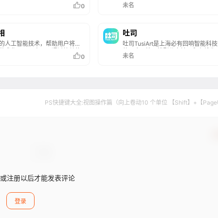
台，扎根于中国传统文化，旨在
一站式AI视觉创作服务。WHEE不仅
未名
0
和创作者提供一个能够轻松创作
也会修图，各种AI修图功能一应俱全
式美学作品的环境。平台提供了
用门槛低，用户只需用自然语言表述
格咒语模板，用户可以通过文字
求，就能轻松上手。在画廊中，用户
成具有中国文化特色的绘画作
欣赏并学习来自多领域创作者的精美
相
吐司
是国风、水墨画、刺绣、皮影戏
品，为创作提供丰富的灵感来源，进
的人工智能技术，帮助用户将创
吐司TusiArt是上海必有回响智能科
等元素，奇域AI都能通过AI技术
进二创和设计师间的交流与合作。
艺术作品。用户可以通过简单的
的一个AI绘画模型分享社区和在线生
创意转化为视觉艺术。
未名
0
现个性化的绘画和视频创作。平
台，吐司TusiArt不仅提供了一个方
种风格和元素，适用于个人艺术
下载和体验各种AI绘画模型的渠道，
计辅助等领域，为艺术家和设计
许用户在不安装任何额外软件或硬件
大的创意支持。
况下，免费在线运行这些模型进行图
成。吐司TusiArt为用户提供了丰富
选择，无论是专业艺术家还是业余爱
者，都能在这个平台上找到适合自己
PS快捷键大全:视图操作篇（向上卷动10 个单位 【Shift】+【Pag
作工具。
或注册以后才能发表评论
登录