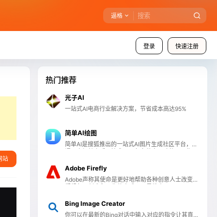
逼格
登录
快速注册
热门推荐
光子AI
一站式AI电商行业解决方案，节省成本高达95%
简单AI绘图
简单AI是搜狐推出的一站式AI图片生成社区平台，普
通用户轻松上手AI技术。具备多种实用功能，AI作图
网站
功能，用户只需输入文字描述，可生成高清照片、动
漫风图片等多种风格的图像，满足不同场景需求。简
Adobe Firefly
单AI提供AI文案生成服务，可快速生成小红书笔记、
Adobe声称其使命是更好地帮助各种创意人士改变他
爆款标题、高情商回复等，助力内容创作与社交互
们想象、创造和工作的方式，于是推出了Adobe
动。
Firefly！
Bing Image Creator
你可以在最新的Bing对话中输入对应的指令让其直接