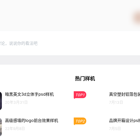
讨论，说说你的看法吧
热门样机
暗黑英文3d立体字psd样机
真空塑封铝箔包装
TOP1
20年3月31日
7月13日
高级感墙的logo前台效果样机
品牌开箱设计ps
TOP2
22年9月8日
7月5日