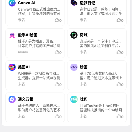
Canva AI
造梦日记
Canva可画正式推出魔力工
造梦日记是一款基于AI算
作室，让提质增效的所有AI
法、输入文字或图片即可生
生产力工具，尽在一处。
成高质量图片的平台，由西
未名
未名
0
0
湖大学深度学习实验室和西
湖心辰（Friday AI 写作助手
背后的团队）联合出品，超
触手AI绘画
奇域
强算力，超快出图，目前支
持微信小程序和网页端等。
触手AI是为插画、漫画、设
奇域AI是一个专注于中式审
计等用户打造的国产AI绘画
美的国风AI绘画创作平台，
创作平台，支持文生图、图
扎根于中国传统文化，旨在
momo
未名
0
0
生图、参考生图、lora在线
为艺术家和创作者提供一个
模型训练、海量模型可使
能够轻松创作出符合中式美
用，并已通过国内第二批深
学作品的环境。平台提供了
美图AI
秒画
度合成服务算法备案。
丰富的风格咒语模板，用户
可以通过文字描述来生成具
WHEE是一款AI绘画与图片
基于70亿参数的Artist大模
有中国文化特色的绘画作
生成器，提供一站式AI视觉
型，用户通过文本提示或上
品。无论是国风、水墨画、
创作服务。WHEE不仅会画
传图片，快速生成高质量画
未名
未名
0
0
刺绣、皮影戏还是京剧等元
也会修图，各种AI修图功能
作。支持多种风格和精准控
素，奇域AI都能通过AI技术
一应俱全。使用门槛低，用
制功能，还能自定义训练
将用户的创意转化为视觉艺
户只需用自然语言表述需
LoRA模型以适应特定风
通义万相
术。
吐司
求，就能轻松上手。在画廊
格。秒画平台简化了创作流
中，用户可以欣赏并学习来
程，适用于设计、营销、游
基于先进的人工智能技术，
吐司TusiArt是上海必有回响
自多领域创作者的精美作
戏动画等多个领域，帮助用
帮助用户将创意转化为艺术
智能科技推出的一个AI绘画
品，为创作提供丰富的灵感
户将创意快速转化为视觉内
作品。用户可以通过简单的
模型分享社区和在线生图平
未名
未名
0
0
来源，进而促进二创和设计
容，同时提供API接口，支
操作，实现个性化的绘画和
台，吐司TusiArt不仅提供了
师间的交流与合作。
持企业级应用。
视频创作。平台支持多种风
一个方便用户下载和体验各
格和元素，适用于个人艺术
种AI绘画模型的渠道，还允