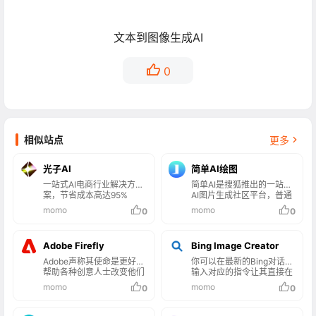
文本到图像生成AI
0
相似站点
更多
光子AI
简单AI绘图
一站式AI电商行业解决方
简单AI是搜狐推出的一站式
案，节省成本高达95%
AI图片生成社区平台，普通
用户轻松上手AI技术。具备
momo
momo
0
0
多种实用功能，AI作图功
能，用户只需输入文字描
述，可生成高清照片、动漫
Adobe Firefly
Bing Image Creator
风图片等多种风格的图像，
满足不同场景需求。简单AI
Adobe声称其使命是更好地
你可以在最新的Bing对话中
提供AI文案生成服务，可快
帮助各种创意人士改变他们
输入对应的指令让其直接在
速生成小红书笔记、爆款标
想象、创造和工作的方式，
聊天上下文中AI生成图片，
momo
momo
0
0
题、高情商回复等，助力内
于是推出了Adobe Firefly！
也可以访问其独立的网页页
容创作与社交互动。
面创建图片和艺术画。