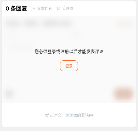
创作、设计辅助等领域，为
许用户在不安装任何额外软
艺术家和设计师提供强大的
件或硬件的情况下，免费在
0 条回复
文章作者
管理员
A
M
创意支持。
线运行这些模型进行图片生
成。吐司TusiArt为用户提供
了丰富的模型选择，无论是
欢迎您，新朋友，感谢参与互动！
专业艺术家还是业余爱好
确认修改
者，都能在这个平台上找到
适合自己的创作工具。
您必须登录或注册以后才能发表评论
登录
提交
暂无讨论，说说你的看法吧