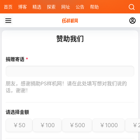
首页
博客
精选
探索
网址
公告
帮助
赞助我们
捐赠寄语
*
朋友，感谢捐助PS样机网！请在此处填写想对我们说的
话，谢谢！
请选择金额
￥50
￥100
￥500
￥1000
￥2