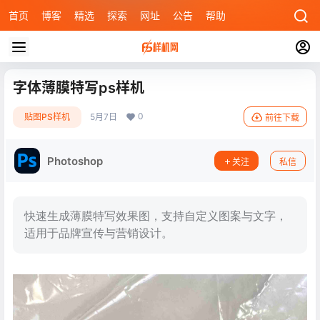
首页
博客
精选
探索
网址
公告
帮助
字体薄膜特写ps样机
0
贴图PS样机
5月7日
前往下载
Photoshop
关注
私信
快速生成薄膜特写效果图，支持自定义图案与文字，
适用于品牌宣传与营销设计。