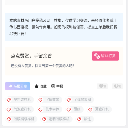
本站素材乃用户投稿及网上搜集，仅供学习交流，未经原作者或上
传书面授权，请勿作商用。如您的权利被侵害，提交工单后我们将
尽快回复！
点点赞赏，手留余香
给TA打赏
还没有人赞赏，快来当第一个赞赏的人吧！
0
0
海报分享
收藏
举报
塑料袋样机
字体效果
字体效果图
气泡膜样机
艺术字体
薄膜
薄膜样机
薄膜褶皱样机
透明薄膜样机
酸性