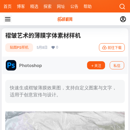
首页
博客
精选
探索
网址
公告
帮助
褶皱艺术的薄膜字体素材样机
0
贴图PS样机
5月8日
前往下载
Photoshop
关注
私信
快速生成褶皱薄膜效果图，支持自定义图案与文字，
适用于创意宣传与设计。