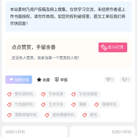
本站素材乃用户投稿及网上搜集，仅供学习交流，未经原作者或上
传书面授权，请勿作商用。如您的权利被侵害，提交工单后我们将
尽快回复！
点点赞赏，手留余香
给TA打赏
还没有人赞赏，快来当第一个赞赏的人吧！
0
0
海报分享
收藏
举报
塑料袋样机
字体效果
字体效果图
气泡膜样机
艺术字体
薄膜
薄膜样机
薄膜褶皱样机
透明薄膜样机
酸性
贴图PS样机
贴图PS样机