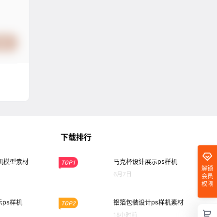
提交
下载排行
机模型素材
马克杯设计展示ps样机
TOP1
解锁
6月7日
会员
权限
ps样机
铝箔包装设计ps样机素材
TOP2
18小时前