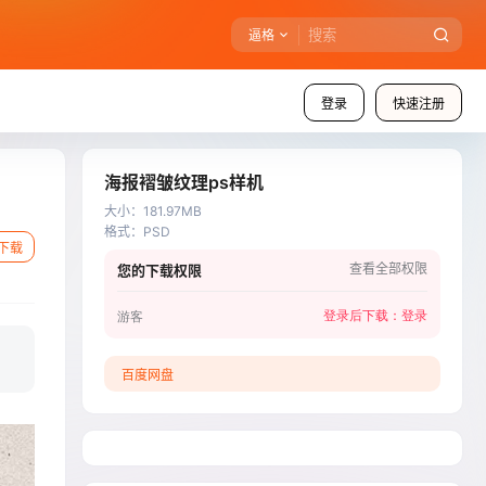
逼格
登录
快速注册
海报褶皱纹理ps样机
大小
：
181.97MB
格式
：
PSD
下载
查看全部权限
您的下载权限
登录后下载：
登录
游客
百度网盘