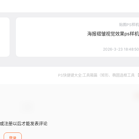
贴图PS样机
海报褶皱视觉效果ps样机
2026-3-23 18:48:50
PS快捷键大全:工具箱篇（矩形、椭圆选框工具 
确
或注册以后才能发表评论
登录