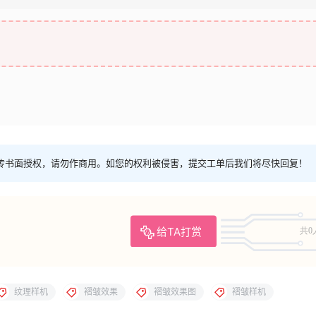
传书面授权，请勿作商用。如您的权利被侵害，提交工单后我们将尽快回复！
给TA打赏
共0
纹理样机
褶皱效果
褶皱效果图
褶皱样机