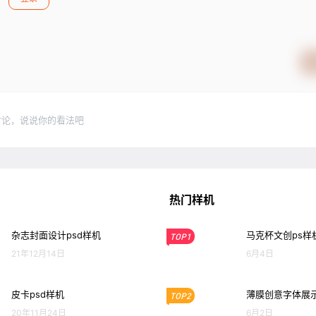
讨论，说说你的看法吧
热门样机
杂志封面设计psd样机
马克杯文创ps样
TOP1
21年12月14日
6月4日
皮卡psd样机
薄膜创意字体展示
TOP2
20年11月24日
6月2日