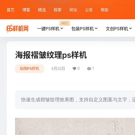
首页
博客
精选
探索
网址
公告
帮助
HOT
一键PS样机
包装PS样机
文创PS样机
海报褶皱纹理ps样机
0
1
贴图PS样机
3月22日
快速生成褶皱纹理效果图，支持自定义图案与文字，