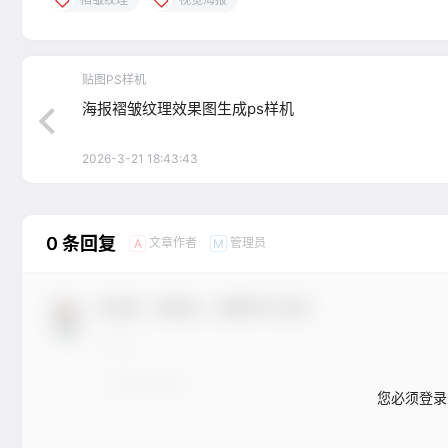
贴图PS样机
海报褶皱纹理效果图生成ps样机
2026-3-21 18:43:43
0 条回复
文章作者
管理员
A
M
欢迎您，新朋友，感谢参与互动！
您必须登录