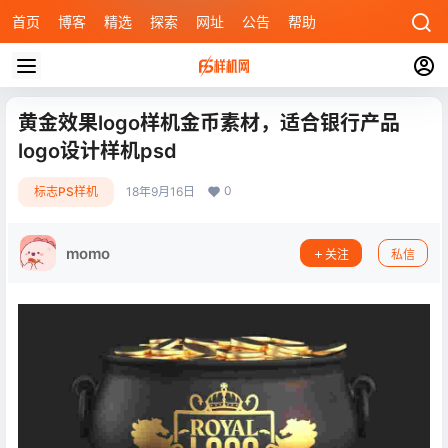
首页
博客
精选
探索
网址
公告
帮助
黄金效果logo样机金币素材，适合银行产品
logo设计样机psd
0
标志PS样机
18年9月16日
momo
关注
私信