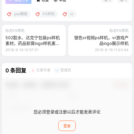
海报分享
收藏
举报
psd模板
PS样机
vr
标志PS样机
标志PS样机
502胶水、达克宁包装ps样机
银色vr视频ps样机，vr游戏产
素材，药品软膏logo样机素材
品logo展示样机
模板
2018-9-16 10:57:31
2018-9-16 11:03:44
0 条回复
文章作者
管理员
A
M
欢迎您，新朋友，感谢参与互动！
确认修改
您必须登录或注册以后才能发表评论
登录