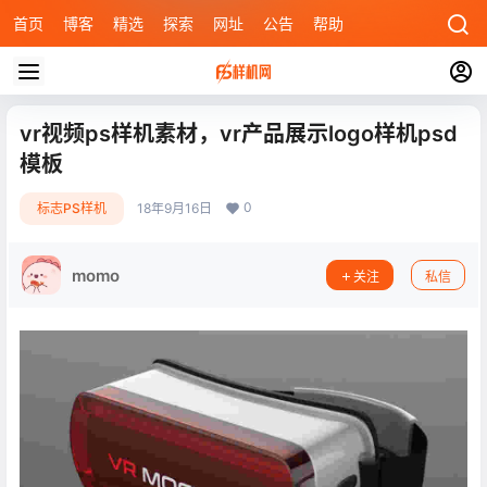
首页
博客
精选
探索
网址
公告
帮助
vr视频ps样机素材，vr产品展示logo样机psd
模板
0
标志PS样机
18年9月16日
momo
关注
私信