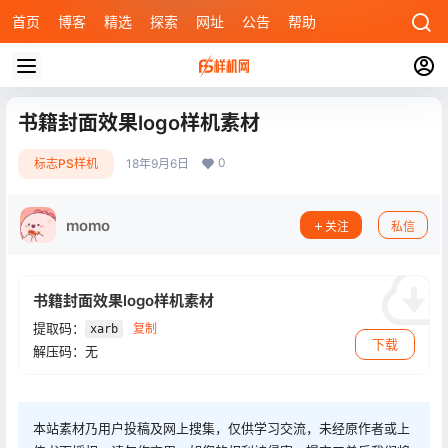
首页
博客
精选
探索
网址
公告
帮助
书籍封面效果logo样机素材
0
标志PS样机
18年9月6日
momo
关注
私信
书籍封面效果logo样机素材
提取码：
复制
xarb
下载
解压码：无
本站素材乃用户投稿及网上搜集，仅供学习交流，未经原作者或上