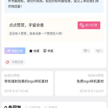
传书面授权，请勿作商用。如您的权利被侵害，提交工单后我们将
尽快回复！
点点赞赏，手留余香
给TA打赏
还没有人赞赏，快来当第一个赞赏的人吧！
0
0
海报分享
收藏
举报
书籍封面
标志PS样机
标志PS样机
带有镭射效果的logo样机素材
免费logo样机素材
2018-9-6 1:10:46
2018-9-6 1:24:47
0 条回复
文章作者
管理员
A
M