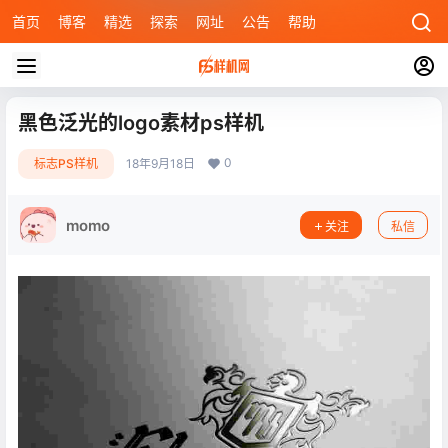
首页
博客
精选
探索
网址
公告
帮助
黑色泛光的logo素材ps样机
0
标志PS样机
18年9月18日
momo
关注
私信