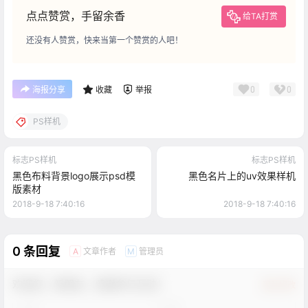
点点赞赏，手留余香
给TA打赏
还没有人赞赏，快来当第一个赞赏的人吧！
0
0
海报分享
收藏
举报
PS样机
标志PS样机
标志PS样机
黑色布料背景logo展示psd模
黑色名片上的uv效果样机
版素材
2018-9-18 7:40:16
2018-9-18 7:40:16
0 条回复
文章作者
管理员
A
M
欢迎您，新朋友，感谢参与互动！
确认修改