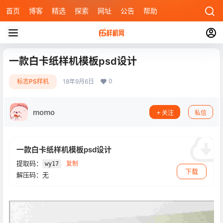
首页
博客
精选
探索
网址
公告
帮助
一款白卡纸样机模板psd设计
0
标志PS样机
18年9月6日
momo
关注
私信
一款白卡纸样机模板psd设计
提取码：
复制
wy17
下载
解压码：无