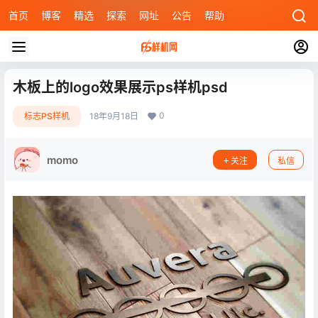
首页
博客
精选
探索
网址
公告
帮助
木板上的logo效果展示ps样机psd
0
标志PS样机
18年9月18日
momo
关注
私信