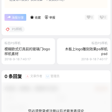
0
0
海报分享
收藏
举报
PS样机
标志PS样机
标志PS样机
模糊欧式灯具前的玻璃门logo
木板上logo雕刻效果ps样机
样机素材
psd
2018-9-18 7:40:17
2018-9-18 7:40:17
0 条回复
文章作者
管理员
A
M
欢迎您，新朋友，感谢参与互动！
确认修改
您必须登录或注册以后才能发表评论