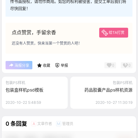
传书面授权，请勿作商用。如您的权利被侵害，提交工单后我们将
尽快回复！
点点赞赏，手留余香
给TA打赏
还没有人赞赏，快来当第一个赞赏的人吧！
0
0
海报分享
收藏
举报
包装PS样机
包装PS样机
包装盒样机psd模板
药品胶囊产品ps样机资源
2020-10-22 5:48:59
2020-10-27 11:30:19
0 条回复
文章作者
管理员
A
M