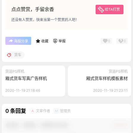
点点赞赏，手留余香
给TA打赏
还没有人赞赏，快来当第一个赞赏的人吧！
0
0
海报分享
收藏
举报
货车
货运PS样机
货运PS样机
箱式货车写真广告样机
厢式货车样机模板素材
2020-11-19 21:18:46
2020-11-19 21:23:11
0 条回复
文章作者
管理员
A
M
欢迎您，新朋友，感谢参与互动！
确认修改