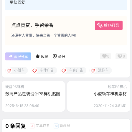
尽快回复！
点点赞赏，手留余香
给TA打赏
还没有人赞赏，快来当第一个赞赏的人吧！
0
0
海报分享
收藏
举报
小轿车
车体广告
车身广告
迷你车
硬盒PS样机
轿车PS样机
数码产品包装设计PS样机贴图
小型轿车样机素材
2025-6-15 23:08:49
2020-11-24 3:51:51
0 条回复
文章作者
管理员
A
M