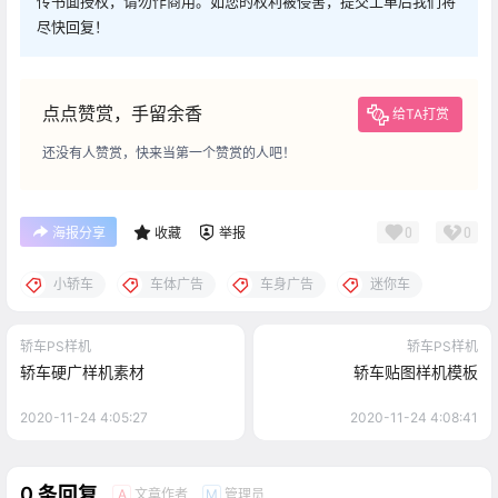
传书面授权，请勿作商用。如您的权利被侵害，提交工单后我们将
尽快回复！
点点赞赏，手留余香
给TA打赏
还没有人赞赏，快来当第一个赞赏的人吧！
0
0
海报分享
收藏
举报
小轿车
车体广告
车身广告
迷你车
轿车PS样机
轿车PS样机
轿车硬广样机素材
轿车贴图样机模板
2020-11-24 4:05:27
2020-11-24 4:08:41
0 条回复
文章作者
管理员
A
M