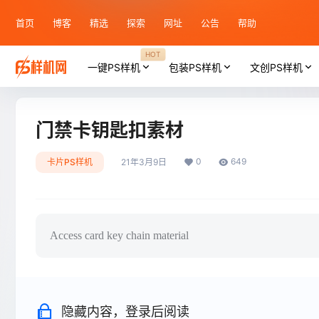
首页
博客
精选
探索
网址
公告
帮助
HOT
一键PS样机
包装PS样机
文创PS样机
门禁卡钥匙扣素材
0
649
卡片PS样机
21年3月9日
Access card key chain material
隐藏内容，登录后阅读