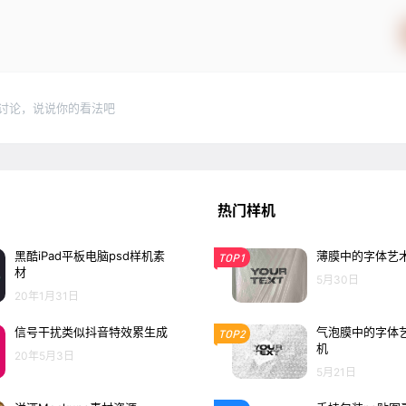
讨论，说说你的看法吧
热门样机
黑酷iPad平板电脑psd样机素
薄膜中的字体艺术
TOP1
材
5月30日
20年1月31日
信号干扰类似抖音特效累生成
气泡膜中的字体艺
TOP2
机
20年5月3日
5月21日