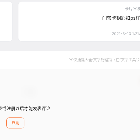
卡片PS
门禁卡钥匙扣ps
2021-3-10 1:21
PS快捷键大全:文字处理篇（在”文字工具”
录或注册以后才能发表评论
登录