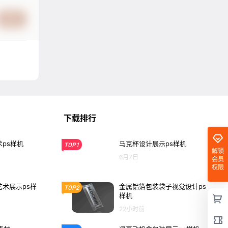
提交
下载排行
ps样机
马克杯设计展示ps样机
TOP1
解锁
6月7日
会员
权限
术展示ps样
金属铝箔包装袋子视觉设计ps
TOP2
样机
22小时前