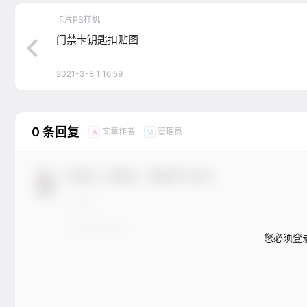
卡片PS样机
门禁卡钥匙扣贴图
2021-3-8 1:16:59
0 条回复
文章作者
管理员
A
M
欢迎您，新朋友，感谢参与互动！
您必须登