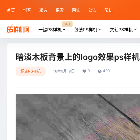
首页
博客
精选
探索
网址
公告
帮助
HOT
一键PS样机
包装PS样机
文创PS样机
暗淡木板背景上的logo效果ps样机
0
499
标志PS样机
18年9月19日