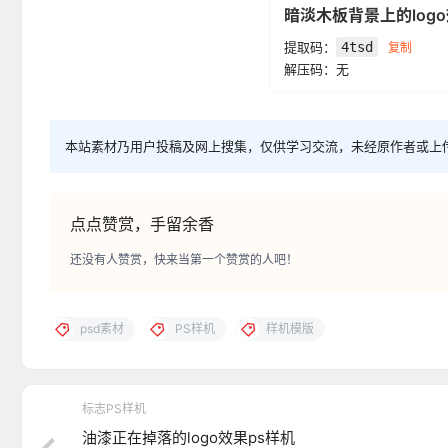
暗淡木板背景上的logo
提取码：
4tsd
复制
解压码：无
本站素材乃用户投稿及网上搜集，仅供学习交流，未经原作者或上
点点赞赏，手留余香
还没有人赞赏，快来当第一个赞赏的人吧！
psd素材
PS样机
样机模版
标志PS样机
油漆正在掉落的logo效果ps样机