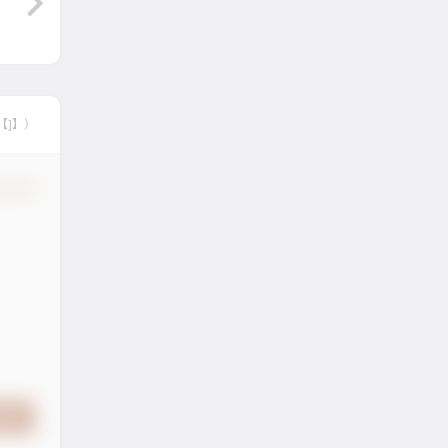
【]】）
认修改
提交