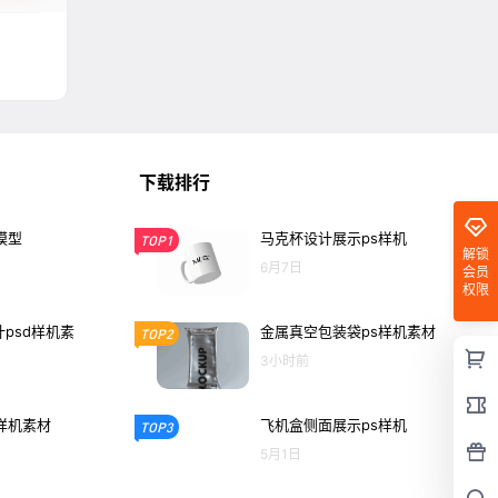
下载排行
模型
马克杯设计展示ps样机
TOP1
解锁
6月7日
会员
权限
psd样机素
金属真空包装袋ps样机素材
TOP2
3小时前
样机素材
飞机盒侧面展示ps样机
TOP3
5月1日