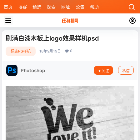
首页
博客
精选
探索
网址
公告
帮助
刷满白漆木板上logo效果样机psd
0
标志PS样机
18年9月19日
Photoshop
关注
私信