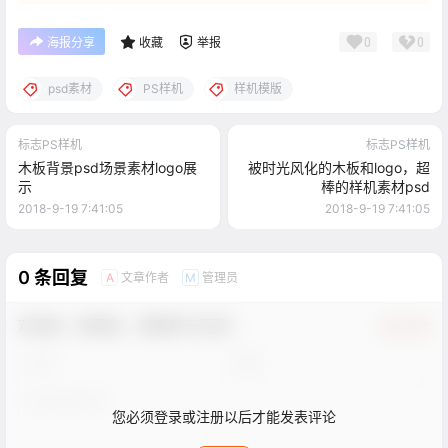
0
0
海报分享
收藏
举报
psd素材
PS样机
样机模版
标志PS样机
标志PS样机
木板背景psd场景素材logo展
被时光风化的木板和logo，超
示
棒的样机素材psd
2018-9-19 7:41:05
2018-9-19 7:41:05
0 条回复
文章作者
管理员
A
M
欢迎您，新朋友，感谢参与互动！
确认修改
您必须登录或注册以后才能发表评论