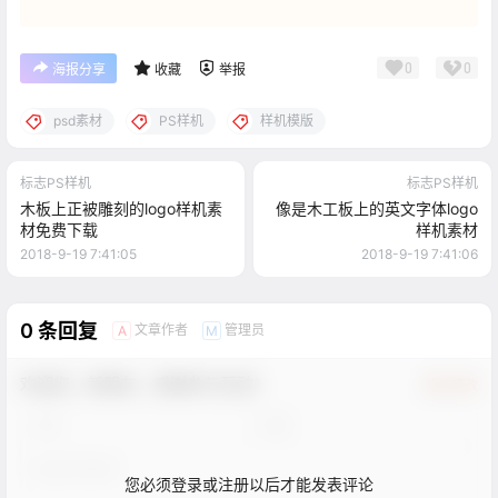
0
0
海报分享
收藏
举报
psd素材
PS样机
样机模版
标志PS样机
标志PS样机
木板上正被雕刻的logo样机素
像是木工板上的英文字体logo
材免费下载
样机素材
2018-9-19 7:41:05
2018-9-19 7:41:06
0 条回复
文章作者
管理员
A
M
欢迎您，新朋友，感谢参与互动！
确认修改
您必须登录或注册以后才能发表评论