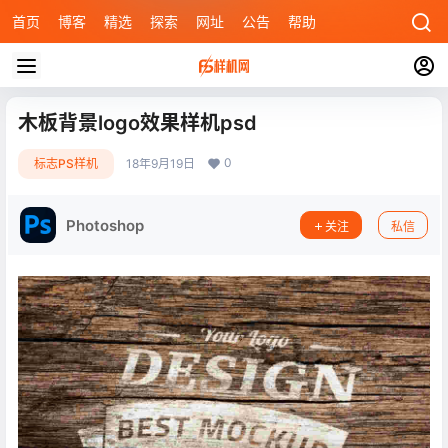
首页
博客
精选
探索
网址
公告
帮助
木板背景logo效果样机psd
0
标志PS样机
18年9月19日
Photoshop
关注
私信