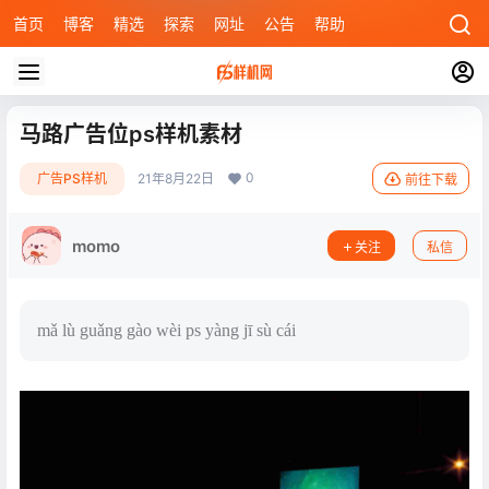
首页
博客
精选
探索
网址
公告
帮助
马路广告位ps样机素材
0
广告PS样机
21年8月22日
前往下载
momo
关注
私信
mǎ lù guǎng gào wèi ps yàng jī sù cái