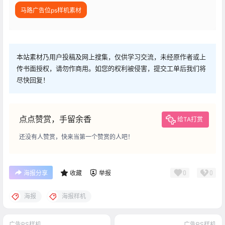
马路广告位ps样机素材
本站素材乃用户投稿及网上搜集，仅供学习交流，未经原作者或上
传书面授权，请勿作商用。如您的权利被侵害，提交工单后我们将
尽快回复！
点点赞赏，手留余香
给TA打赏
还没有人赞赏，快来当第一个赞赏的人吧！
0
0
海报分享
收藏
举报
海报
海报样机
广告PS样机
广告PS样机