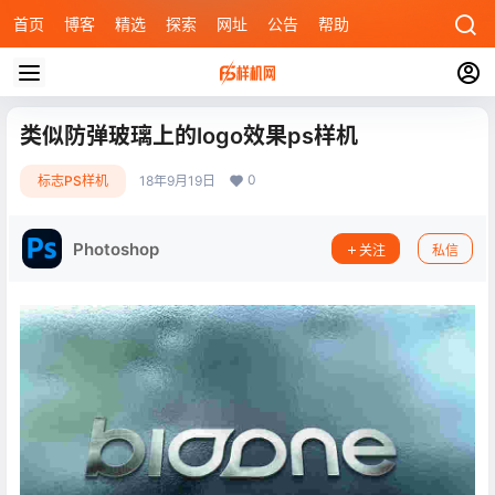
首页
博客
精选
探索
网址
公告
帮助
类似防弹玻璃上的logo效果ps样机
0
标志PS样机
18年9月19日
Photoshop
关注
私信