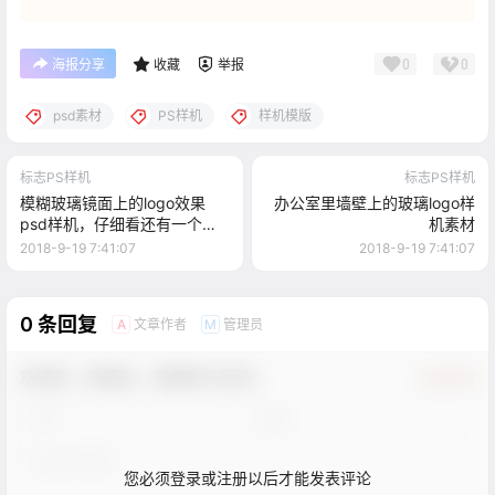
0
0
海报分享
收藏
举报
psd素材
PS样机
样机模版
标志PS样机
标志PS样机
模糊玻璃镜面上的logo效果
办公室里墙壁上的玻璃logo样
psd样机，仔细看还有一个人
机素材
影～
2018-9-19 7:41:07
2018-9-19 7:41:07
0 条回复
文章作者
管理员
A
M
欢迎您，新朋友，感谢参与互动！
确认修改
您必须登录或注册以后才能发表评论