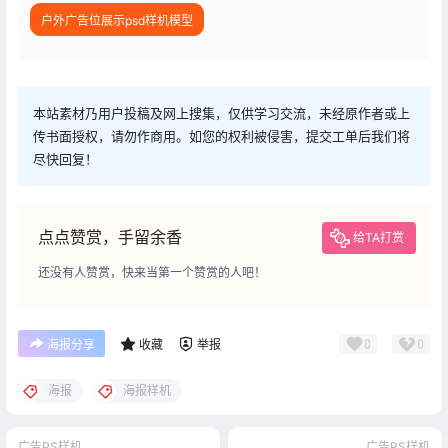
户外广告位展示psd样机模型
本站素材乃用户投稿及网上搜集，仅供学习交流，未经原作者或上
传书面授权，请勿作商用。如您的权利被侵害，提交工单后我们将
尽快回复！
点点赞赏，手留余香
给TA打赏
还没有人赞赏，快来当第一个赞赏的人吧！
0
0
海报分享
收藏
举报
海报
海报样机
广告PS样机
广告PS样机