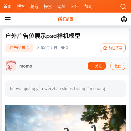
首页
博客
精选
探索
网址
公告
帮助
户外广告位展示psd样机模型
0
广告PS样机
21年8月31日
前往下载
momo
关注
私信
hù wài guǎng gào wèi zhǎn shì psd yàng jī mó xíng