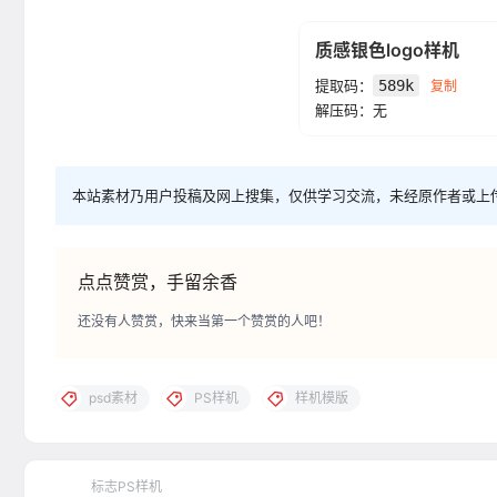
质感银色logo样机
提取码：
589k
复制
解压码：无
本站素材乃用户投稿及网上搜集，仅供学习交流，未经原作者或上
点点赞赏，手留余香
还没有人赞赏，快来当第一个赞赏的人吧！
psd素材
PS样机
样机模版
标志PS样机