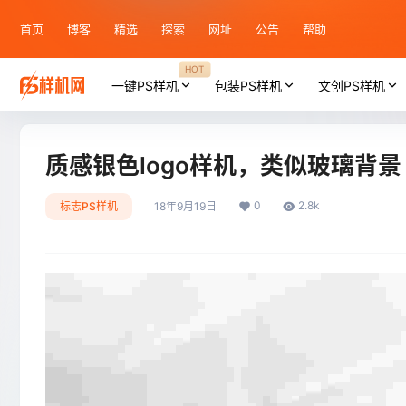
首页
博客
精选
探索
网址
公告
帮助
HOT
一键PS样机
包装PS样机
文创PS样机
质感银色logo样机，类似玻璃背景
0
2.8k
标志PS样机
18年9月19日