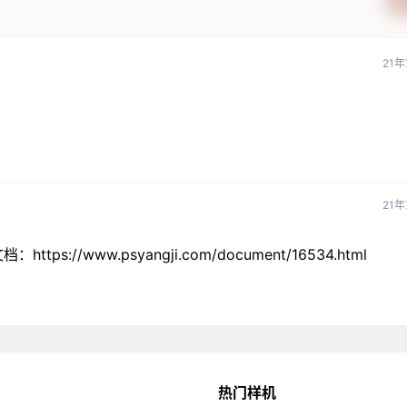
21年
21年
//www.psyangji.com/document/16534.html
热门样机