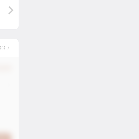
【3】）
认修改