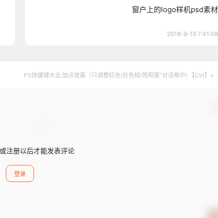
窗户上的logo样机psd素材
2018-9-19 7:41:08
PS快捷键大全:加点按篇（只调整红色(在色相/饱和度”对话框中) 【Ctrl】+
确
或注册以后才能发表评论
登录