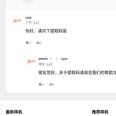
cyw
小学
Lv1
你好，请问下提取码是
0
0
admin
@
cyw
M
博导
Lv7
朋友您好，关于提取码请阅览我们的帮助文档：https:
0
0
最新样机
推荐样机