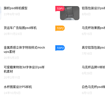
旗帜psd样机模型
铝箔包装设计ps
TOP1
22年6月19日
8月6日
货运车广告贴图psd样机
马克杯效果图ps
TOP2
20年11月23日
6月15日
金属质感立体字特效样式mock
真空铝箔包装ps
TOP3
ups素材
7月16日
20年5月2日
可爱糖果特效3d字体设计ps样
马克杯品牌VI样
机素材
6月29日
20年2月11日
水杯图案设计PS样机
白色马克杯psd
24年10月5日
6月12日