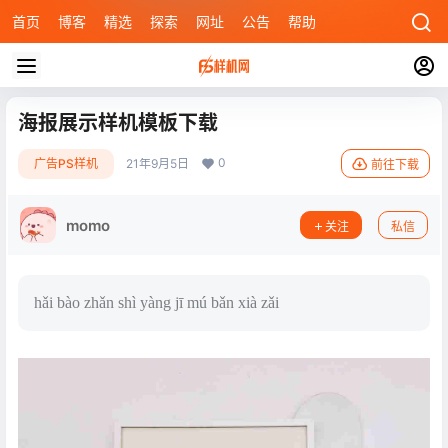
首页
博客
精选
探索
网址
公告
帮助
海报展示样机模板下载
0
广告PS样机
21年9月5日
前往下载
momo
关注
私信
hǎi bào zhǎn shì yàng jī mú bǎn xià zǎi