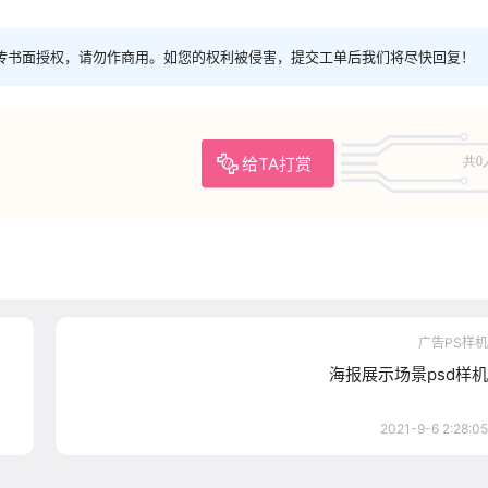
传书面授权，请勿作商用。如您的权利被侵害，提交工单后我们将尽快回复！
给TA打赏
共0
广告PS样机
海报展示场景psd样机
2021-9-6 2:28:05