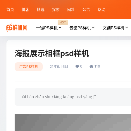
首页
博客
精选
探索
网址
公告
帮助
HOT
一键PS样机
包装PS样机
文创PS样机
海报展示相框psd样机
0
119
广告PS样机
21年9月6日
hǎi bào zhǎn shì xiàng kuàng psd yàng jī