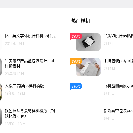
热门样机
怀旧英文字体设计样机ps样式
品牌VI设计ps贴
TOP1
20年4月9日
7月7日
牛皮镂空产品盒包装设计psd
手持包装ps贴图
TOP2
样机素材
7月4日
20年6月3日
大楼广告牌ps样机模版
飞机盒侧面展示p
TOP3
18年9月18日
5月1日
银色拉丝背景的样机模版（钢
铝箔真空包装ps
铁材质logo）
8月1日
18年9月13日