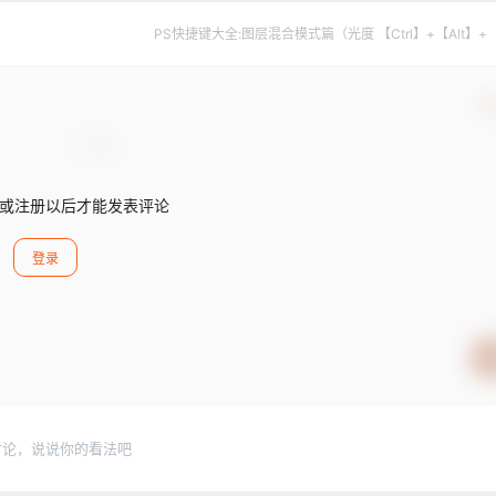
PS快捷键大全:图层混合模式篇（光度 【Ctrl】+【Alt】+
确
或注册以后才能发表评论
登录
讨论，说说你的看法吧