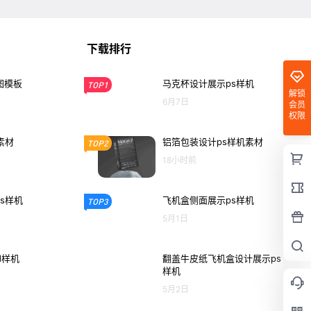
下载排行
图模板
马克杯设计展示ps样机
TOP1
解锁
6月7日
会员
权限
素材
铝箔包装设计ps样机素材
TOP2
18小时前
s样机
飞机盒侧面展示ps样机
TOP3
5月1日
d样机
翻盖牛皮纸飞机盒设计展示ps
样机
5月2日