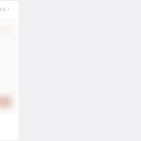
【Y】）
认修改
提交