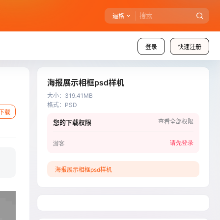
逼格
登录
快速注册
海报展示相框psd样机
大小
：
319.41MB
格式
：
PSD
下载
查看全部权限
您的下载权限
请先登录
游客
海报展示相框psd样机