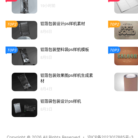
19小时前
铝箔包装设计ps样机素材
TOP2
TOP2
8月6日
铝箔包装塑料袋ps样机模板
TOP3
TOP3
8月5日
铝箔包装效果图ps样机生成素
材
8月4日
铝箔袋包装设计ps样机
8月3日
Copyright © 2026
All Rights Reserved
・
沪ICP备2023017885号-3