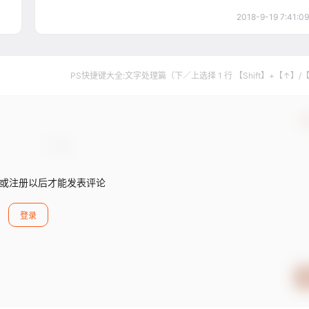
2018-9-19 7:41:09
PS快捷键大全:文字处理篇（下／上选择 1 行 【Shift】+【↑】/
确
或注册以后才能发表评论
登录