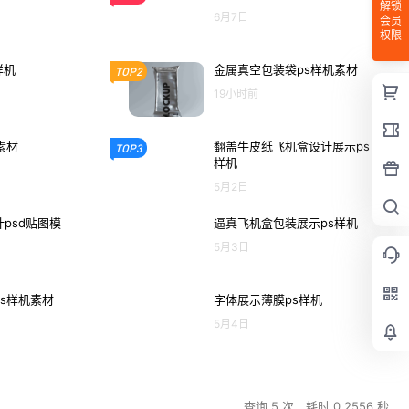
解锁
6月7日
会员
权限
样机
金属真空包装袋ps样机素材
TOP2
19小时前
素材
翻盖牛皮纸飞机盒设计展示ps
TOP3
样机
5月2日
psd贴图模
逼真飞机盒包装展示ps样机
5月3日
s样机素材
字体展示薄膜ps样机
5月4日
查询 5 次，耗时 0.2556 秒