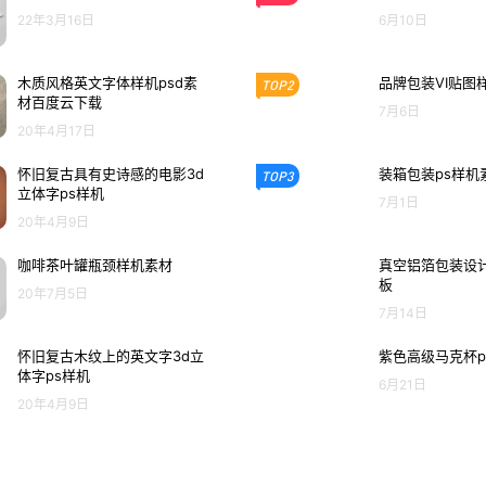
22年3月16日
6月10日
木质风格英文字体样机psd素
品牌包装VI贴图
TOP2
材百度云下载
7月6日
20年4月17日
怀旧复古具有史诗感的电影3d
装箱包装ps样机
TOP3
立体字ps样机
7月1日
20年4月9日
咖啡茶叶罐瓶颈样机素材
真空铝箔包装设计
板
20年7月5日
7月14日
怀旧复古木纹上的英文字3d立
紫色高级马克杯p
体字ps样机
6月21日
20年4月9日