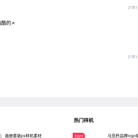
21年
酷酷的✗
21年
热门样机
画册套装ps样机素材
马克杯品牌logo
TOP1