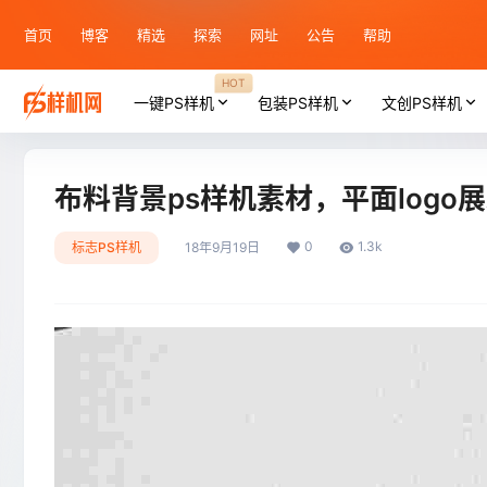
首页
博客
精选
探索
网址
公告
帮助
HOT
一键PS样机
包装PS样机
文创PS样机
布料背景ps样机素材，平面logo
0
1.3k
标志PS样机
18年9月19日