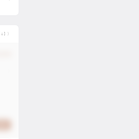
【↓】）
认修改
提交