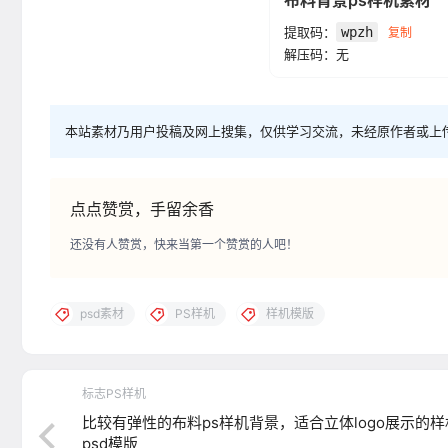
布料背景ps样机素材
提取码：
wpzh
复制
解压码：无
本站素材乃用户投稿及网上搜集，仅供学习交流，未经原作者或上
点点赞赏，手留余香
还没有人赞赏，快来当第一个赞赏的人吧！
psd素材
PS样机
样机模版
标志PS样机
比较有弹性的布料ps样机背景，适合立体logo展示的样
psd模版