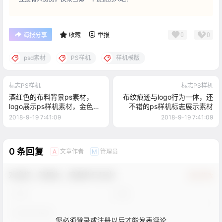
0
0
海报分享
收藏
举报
psd素材
PS样机
样机模版
标志PS样机
标志PS样机
酒红色的布料背景ps素材，
布纹痕迹与logo行为一体，还
logo展示ps样机素材，金色的
不错的ps样机标志展示素材
标志效果
2018-9-19 7:41:09
2018-9-19 7:41:09
0 条回复
文章作者
管理员
A
M
欢迎您，新朋友，感谢参与互动！
确认修改
您必须登录或注册以后才能发表评论