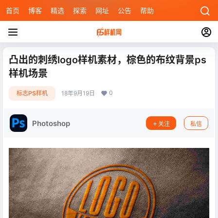
首页
博客
精选
探索
网址
公告
帮助
凸出的刺绣logo样机素材，棕色的布纹背景ps
样机场景
0
标志PS样机
18年9月19日
Photoshop
关注
私信