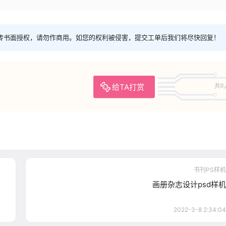
传书面授权，请勿作商用。如您的权利被侵害，提交工单后我们将尽快回复！
给TA打赏
共0
书刊PS样机
画册杂志设计psd样机
2022-3-8 2:34:04