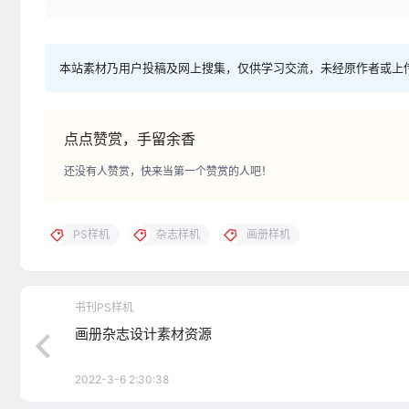
本站素材乃用户投稿及网上搜集，仅供学习交流，未经原作者或上
点点赞赏，手留余香
还没有人赞赏，快来当第一个赞赏的人吧！
PS样机
杂志样机
画册样机
书刊PS样机
画册杂志设计素材资源
2022-3-6 2:30:38