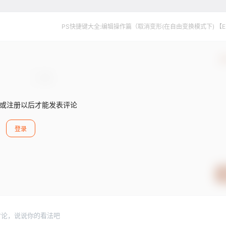
PS快捷键大全:编辑操作篇（取消变形(在自由变换模式下) 【E
确
或注册以后才能发表评论
登录
讨论，说说你的看法吧