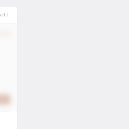
sc】）
认修改
提交