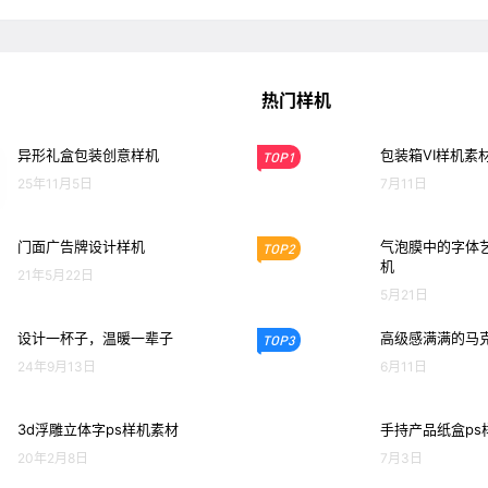
热门样机
异形礼盒包装创意样机
包装箱VI样机素
TOP1
25年11月5日
7月11日
门面广告牌设计样机
气泡膜中的字体艺
TOP2
机
21年5月22日
5月21日
设计一杯子，温暖一辈子
高级感满满的马克
TOP3
24年9月13日
6月11日
3d浮雕立体字ps样机素材
手持产品纸盒ps
20年2月8日
7月3日