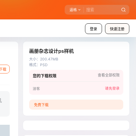
逼格
登录
快速注册
画册杂志设计ps样机
大小
：
200.47MB
格式
：
PSD
下载
查看全部权限
您的下载权限
请先登录
游客
机
免费下载