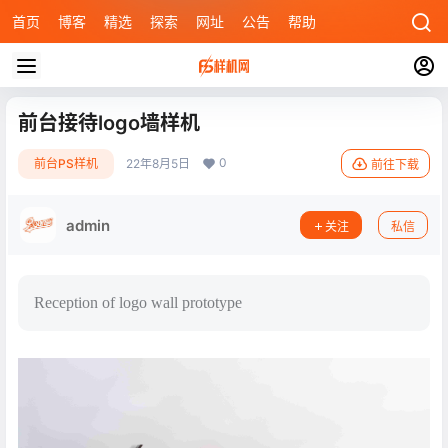
首页
博客
精选
探索
网址
公告
帮助
前台接待logo墙样机
0
前台PS样机
22年8月5日
前往下载
admin
关注
私信
Reception of logo wall prototype