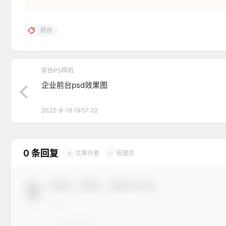
前台
前台PS样机
企业前台psd效果图
2022-8-18 19:57:32
0 条回复
文章作者
管理员
A
M
欢迎您，新朋友，感谢参与互动！