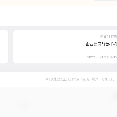
前台PS样机
企业公司前台样机
2022-8-21 20:04:15
PS快捷键大全:工具箱篇（减淡、加深、海棉工具 
确