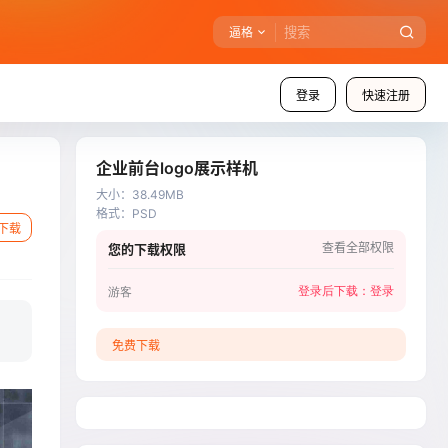
逼格
登录
快速注册
企业前台logo展示样机
大小
：
38.49MB
格式
：
PSD
下载
查看全部权限
您的下载权限
登录后下载：
登录
游客
免费下载