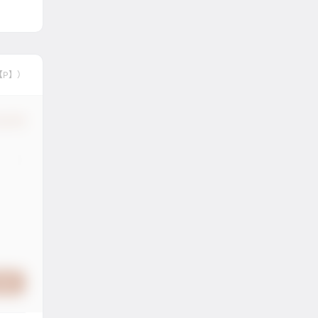
【P】）
认修改
提交