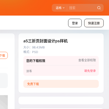
逼格
登录
快速注册
a5三折页封面设计ps样机
大小
：
98.43MB
格式
：
PSD
下载
查看全部权限
您的下载权限
请先登录
游客
免费下载