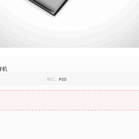
样机
格式：
PSD