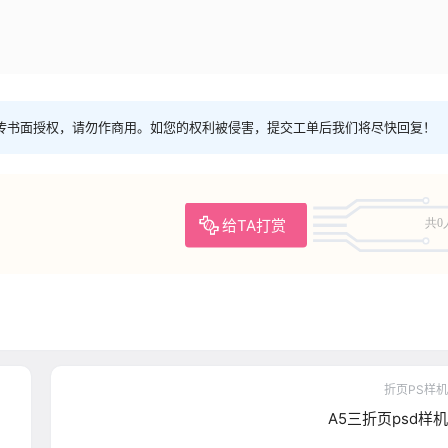
传书面授权，请勿作商用。如您的权利被侵害，提交工单后我们将尽快回复！
给TA打赏
共0
折页PS样机
A5三折页psd样机