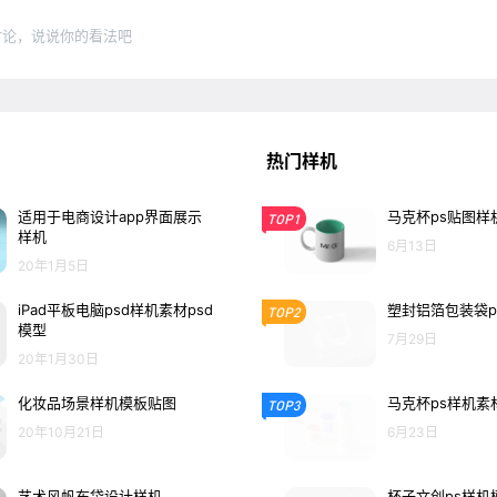
讨论，说说你的看法吧
热门样机
适用于电商设计app界面展示
马克杯ps贴图样
TOP1
样机
6月13日
20年1月5日
iPad平板电脑psd样机素材psd
塑封铝箔包装袋p
TOP2
模型
7月29日
20年1月30日
化妆品场景样机模板贴图
马克杯ps样机素
TOP3
20年10月21日
6月23日
艺术风帆布袋设计样机
杯子文创ps样机