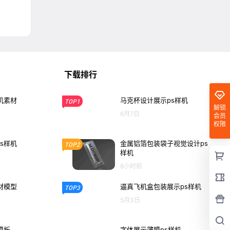
下载排行
机素材
马克杯设计展示ps样机
TOP1
解锁
6月7日
会员
权限
s样机
金属铝箔包装袋子视觉设计ps
TOP2
样机
8小时前
材模型
逼真飞机盒包装展示ps样机
TOP3
5月3日
模板
字体展示薄膜ps样机