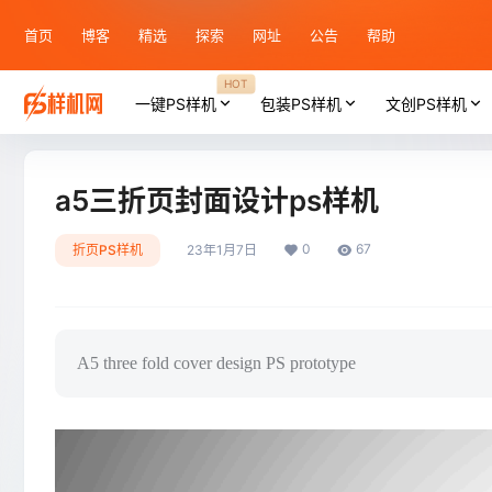
首页
博客
精选
探索
网址
公告
帮助
HOT
一键PS样机
包装PS样机
文创PS样机
a5三折页封面设计ps样机
0
67
折页PS样机
23年1月7日
A5 three fold cover design PS prototype