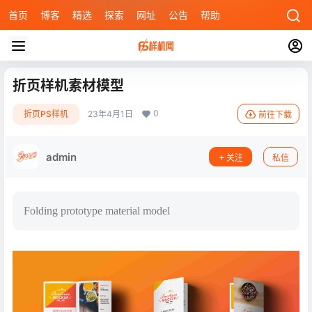
首页
博客
精选
探索
网址
公告
帮助
折页样机素材模型
0
折页PS样机
23年4月1日
前往下载
admin
关注
私信
Folding prototype material model