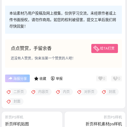
本站素材乃用户投稿及网上搜集，仅供学习交流，未经原作者或上
传书面授权，请勿作商用。如您的权利被侵害，提交工单后我们将
尽快回复！
点点赞赏，手留余香
给TA打赏
还没有人赞赏，快来当第一个赞赏的人吧！
0
0
海报分享
收藏
举报
二折页
内容页
内页
对折页
封底
封面
折页PS样机
折页PS样机
折页样机贴图
折页样机素材ps样机