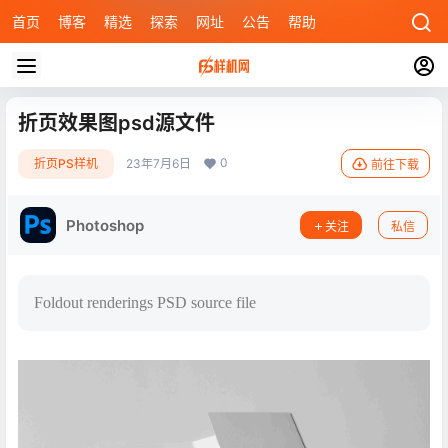
首页
博客
精选
探索
网址
公告
帮助
折页效果图psd源文件
0
折页PS样机
23年7月6日
前往下载
Photoshop
关注
私信
Foldout renderings PSD source file