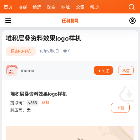
首页
博客
精选
探索
网址
公告
帮助
堆积层叠资料效果logo样机
0
标志PS样机
18年9月6日
momo
关注
私信
堆积层叠资料效果logo样机
提取码：
复制
y863
下载
解压码：无