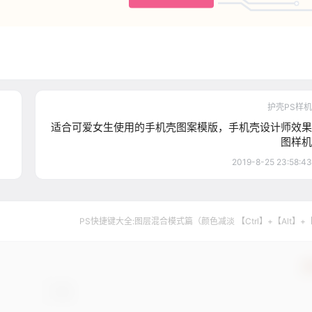
护壳PS样机
适合可爱女生使用的手机壳图案模版，手机壳设计师效果
图样机
2019-8-25 23:58:43
PS快捷键大全:图层混合模式篇（颜色减淡 【Ctrl】+【Alt】+
确