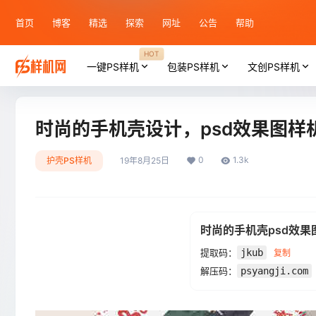
首页
博客
精选
探索
网址
公告
帮助
HOT
一键PS样机
包装PS样机
文创PS样机
时尚的手机壳设计，psd效果图样
0
1.3k
护壳PS样机
19年8月25日
时尚的手机壳psd效
提取码：
jkub
复制
解压码：
psyangji.com