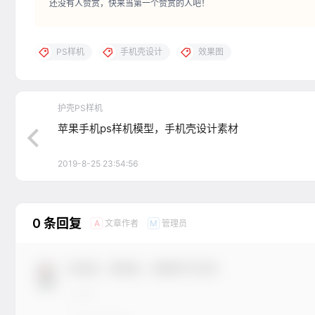
还没有人赞赏，快来当第一个赞赏的人吧！
PS样机
手机壳设计
效果图
护壳PS样机
苹果手机ps样机模型，手机壳设计素材
2019-8-25 23:54:56
0 条回复
文章作者
管理员
A
M
欢迎您，新朋友，感谢参与互动！