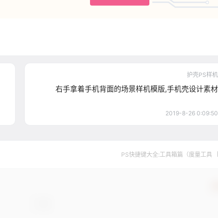
护壳PS样机
右手拿着手机背面的场景样机模版,手机壳设计素材
2019-8-26 0:09:50
PS快捷键大全:工具箱篇（度量工具 
确