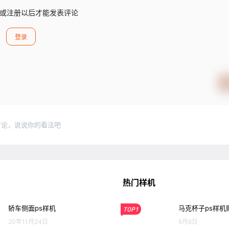
或注册以后才能发表评论
登录
讨论，说说你的看法吧
热门样机
轿车侧面ps样机
马克杯子ps样机
TOP1
20年11月24日
6月8日