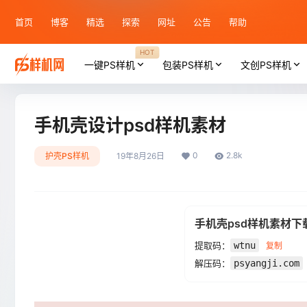
首页
博客
精选
探索
网址
公告
帮助
HOT
一键PS样机
包装PS样机
文创PS样机
手机壳设计psd样机素材
0
2.8k
护壳PS样机
19年8月26日
手机壳psd样机素材下
提取码：
wtnu
复制
解压码：
psyangji.com