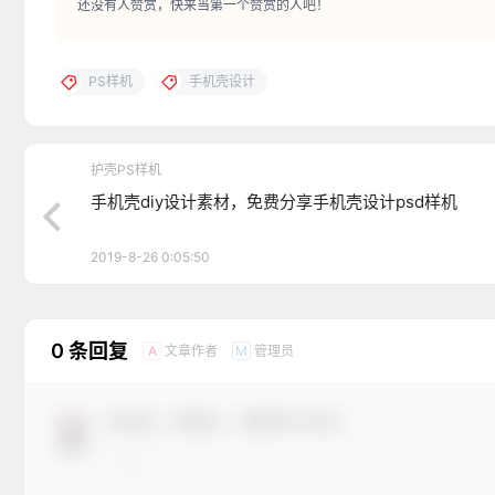
还没有人赞赏，快来当第一个赞赏的人吧！
PS样机
手机壳设计
护壳PS样机
手机壳diy设计素材，免费分享手机壳设计psd样机
2019-8-26 0:05:50
0 条回复
文章作者
管理员
A
M
欢迎您，新朋友，感谢参与互动！