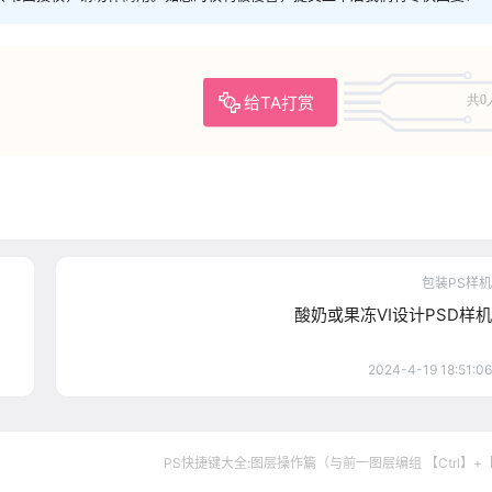
给TA打赏
共0
包装PS样机
酸奶或果冻VI设计PSD样机
2024-4-19 18:51:06
PS快捷键大全:图层操作篇（与前一图层编组 【Ctrl】+