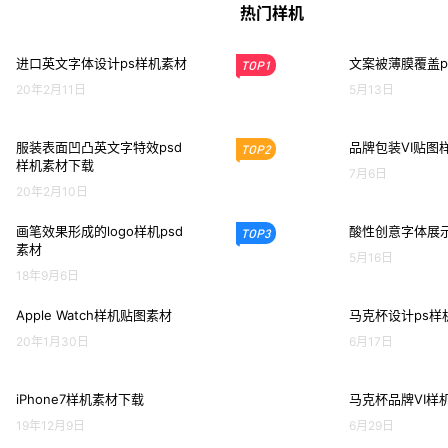
热门样机
进口英文字体设计ps样机素材
文案被薄膜覆盖p
TOP1
20年2月11日
5月13日
服装表面凹凸英文字特效psd
品牌包装VI贴图
TOP2
样机素材下载
7月6日
20年2月10日
画笔效果形成的logo样机psd
酸性创意字体展示
TOP3
素材
5月16日
18年9月6日
Apple Watch样机贴图素材
马克杯设计ps样
20年1月30日
6月17日
iPhone7样机素材下载
马克杯品牌VI样
19年12月9日
6月29日