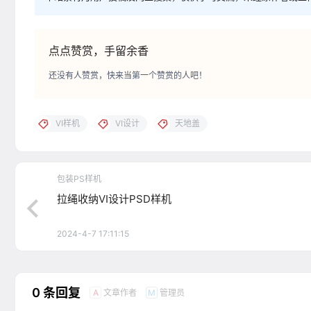
点点赞赏，手留余香
还没有人赞赏，快来当第一个赞赏的人吧！
VI样机
VI设计
天地盖
包装PS样机
拉绳收纳VI设计PSD样机
2024-4-7 17:11:15
0 条回复
文章作者
管理员
A
M