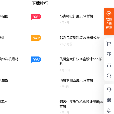
下载排行
s贴图
马克杯设计展示ps样机
TOP1
解锁
6月7日
会员
权限
样机
铝箔包装塑料袋ps样机模板
TOP2
23小时前
ps样机素材
飞机盒大件快递盒设计psd样
TOP3
机
4月30日
机模型
飞机盒侧面展示ps样机
5月1日
机素材
翻盖牛皮纸飞机盒设计展示ps
样机
5月2日