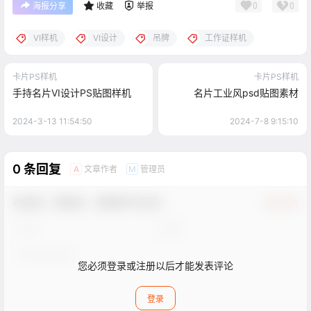
0
0
海报分享
收藏
举报
VI样机
VI设计
吊牌
工作证样机
卡片PS样机
卡片PS样机
手持名片VI设计PS贴图样机
名片工业风psd贴图素材
2024-3-13 11:54:50
2024-7-8 9:15:10
0 条回复
文章作者
管理员
A
M
欢迎您，新朋友，感谢参与互动！
确认修改
您必须登录或注册以后才能发表评论
登录