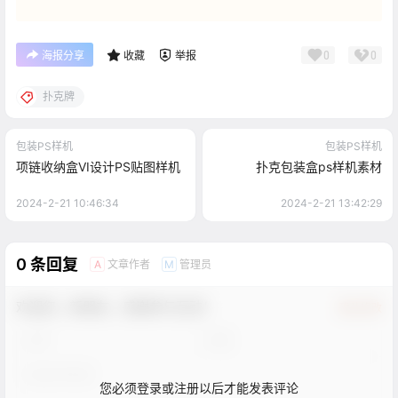
0
0
海报分享
收藏
举报
扑克牌
包装PS样机
包装PS样机
项链收纳盒VI设计PS贴图样机
扑克包装盒ps样机素材
2024-2-21 10:46:34
2024-2-21 13:42:29
0 条回复
文章作者
管理员
A
M
欢迎您，新朋友，感谢参与互动！
确认修改
您必须登录或注册以后才能发表评论