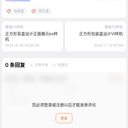
包装盒
吊孔盒
硬盒PS样机
硬盒PS样机
正方形盲盒设计正面展示ps样
正方形包装盒设计VI样机
机
2024-6-30 23:50:08
2024-7-1 0:37:08
0 条回复
文章作者
管理员
A
M
欢迎您，新朋友，感谢参与互动！
确认修改
您必须登录或注册以后才能发表评论
登录